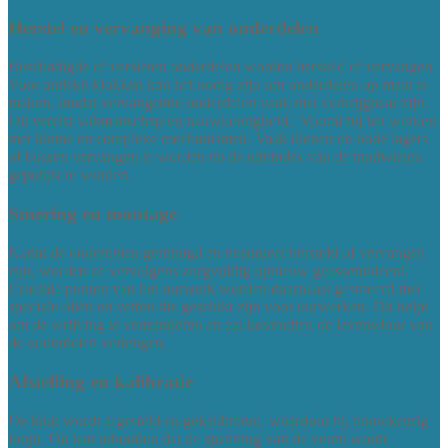
Herstel en vervanging van onderdelen
Beschadigde of versleten onderdelen worden hersteld of vervangen.
Voor antieke klokken kan het nodig zijn om onderdelen op maat te
maken, omdat vervangende onderdelen vaak niet verkrijgbaar zijn.
Dit vereist vakmanschap en nauwkeurigheid. Vooral bij het werken
met kleine en complexe mechanismen. Vaak dienen de oude lagers
of bussen vervangen te worden en de uiteindes van de tandwielen
gepolijst te worden.
Smering en montage
Nadat de onderdelen gereinigd en eventueel hersteld of vervangen
zijn, worden ze vervolgens zorgvuldig opnieuw geassembleerd.
Cruciale punten van het uurwerk worden daarnaast gesmeerd met
speciale oliën en vetten die geschikt zijn voor uurwerken. Dit helpt
om de wrijving te verminderen en zal bovendien de levensduur van
de onderdelen verlengen.
Afstelling en kalibratie
De klok wordt afgesteld en gekalibreerd, waardoor hij nauwkeurig
loopt. Dit kan inhouden dat de spanning van de veren wordt