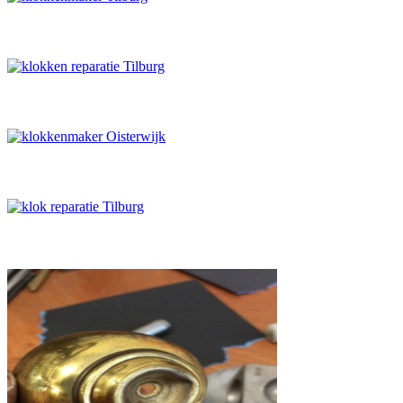
Pubklok met snek
Versleten rondsel
Grondrad verspaken
Gevallen gewicht