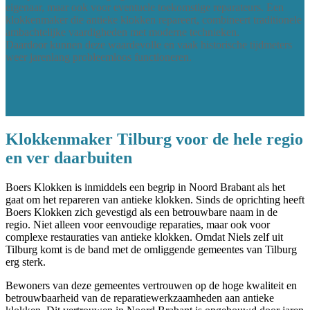
eigenaar, maar ook voor eventuele toekomstige reparateurs. Een
klokkenmaker die antieke klokken repareert, combineert traditionele
ambachtelijke vaardigheden met moderne technieken.
Daardoor kunnen deze waardevolle en vaak historische tijdmeters
weer jarenlang probleemloos functioneren.
Klokkenmaker Tilburg voor de hele regio
en ver daarbuiten
Boers Klokken is inmiddels een begrip in Noord Brabant als het
gaat om het repareren van antieke klokken. Sinds de oprichting heeft
Boers Klokken zich gevestigd als een betrouwbare naam in de
regio. Niet alleen voor eenvoudige reparaties, maar ook voor
complexe restauraties van antieke klokken. Omdat Niels zelf uit
Tilburg komt is de band met de omliggende gemeentes van Tilburg
erg sterk.
Bewoners van deze gemeentes vertrouwen op de hoge kwaliteit en
betrouwbaarheid van de reparatiewerkzaamheden aan antieke