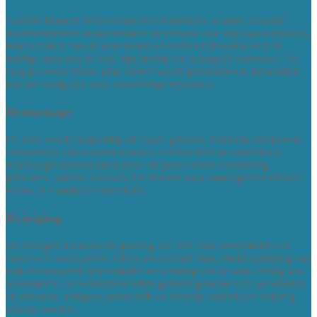
Antieke klokken hebben vaak een historische waarde. Daarom
documenteert de klokkenmaker op verzoek elke stap van het proces.
Foto’s maken van de onderdelen en notities bijhouden over de
huidige staat van de klok zijn hierbij een belangrijk onderdeel. Zo
zorg je ervoor dat de klok correct wordt gerestaureerd. Bovendien
kan het nuttig zijn voor toekomstige reparaties.
Demontage
De klok wordt zorgvuldig uit elkaar gehaald, zodat elk component
afzonderlijk kan worden bekeken. Omdat delicate onderdelen
beschadigd kunnen raken moet dit proces moet voorzichtig
gebeuren. Antieke klokken zijn immers vaak samengesteld uit veel
kleine en complexe onderdelen.
Reiniging
We reinigen het uurwerk grondig, om vuil, oud smeermiddel en
corrosie te verwijderen. Dit is een cruciale stap, omdat ophoping van
vuil en verouderd smeermiddel de werking van de klok ernstig kan
belemmeren. Er wordt bovendien gebruik gemaakt van weekbaden
en ultrasone reinigers, zodat zelfs de kleinste onderdelen volledig
schoon worden.