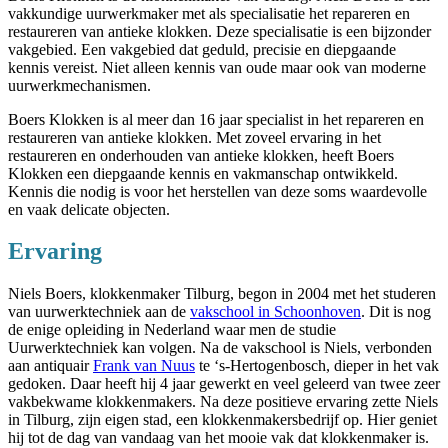
vakkundige uurwerkmaker met als specialisatie het repareren en
restaureren van antieke klokken. Deze specialisatie is een bijzonder
vakgebied. Een vakgebied dat geduld, precisie en diepgaande
kennis vereist. Niet alleen kennis van oude maar ook van moderne
uurwerkmechanismen.
Boers Klokken is al meer dan 16 jaar specialist in het repareren en
restaureren van antieke klokken. Met zoveel ervaring in het
restaureren en onderhouden van antieke klokken, heeft Boers
Klokken een diepgaande kennis en vakmanschap ontwikkeld.
Kennis die nodig is voor het herstellen van deze soms waardevolle
en vaak delicate objecten.
Ervaring
Niels Boers, klokkenmaker Tilburg, begon in 2004 met het studeren
van uurwerktechniek aan de
vakschool in Schoonhoven
. Dit is nog
de enige opleiding in Nederland waar men de studie
Uurwerktechniek kan volgen. Na de vakschool is Niels, verbonden
aan antiquair
Frank van Nuus
te ‘s-Hertogenbosch, dieper in het vak
gedoken. Daar heeft hij 4 jaar gewerkt en veel geleerd van twee zeer
vakbekwame klokkenmakers. Na deze positieve ervaring zette Niels
in Tilburg, zijn eigen stad, een klokkenmakersbedrijf op. Hier geniet
hij tot de dag van vandaag van het mooie vak dat klokkenmaker is.