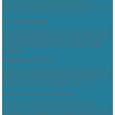
aangepast. Daarna worden de tandwielen nauwkeurig
gepositioneerd en vervolgens wordt de slinger correct ingesteld. Dit
is een delicaat proces dat ervaring en geduld vereist.
Testen en fijn afstellen
De herstelde klok wordt gedurende een bepaalde periode getest om
te controleren of hij correct werkt. Dit kan enkele dagen tot weken
duren, afhankelijk van de complexiteit van de klok. Eventuele
problemen die tijdens de testfase aan het licht komen, worden
gecorrigeerd.
Terugplaatsen in de kast
Wanneer het uurwerk goed functioneert, wordt het teruggeplaatst in
de klokkast. De klok wordt opnieuw een aantal dagen tot een week
gecontroleerd. Zo zorgen we dat alles correct werkt en dat er geen
nieuwe problemen zijn ontstaan tijdens het terugplaatsen.
Documentatie van het herstelproces
Ten slotte wordt op verzoek een verslag opgesteld van de
uitgevoerde werkzaamheden, inclusief foto’s en beschrijvingen van
de reparaties en vervangingen. Dit is niet alleen waardevol voor de