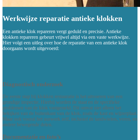
Werkwijze reparatie antieke klokken
Een antieke klok repareren vergt geduld en precisie. Antieke
klokken repareren gebeurt vrijwel altijd via een vaste werkwijze.
Hier volgt een uitleg over hoe de reparatie van een antieke klok
doorgaans wordt uitgevoerd:
Diagnostisch onderzoek
De eerste stap bij klokken restauratie is het uitvoeren van een
grondige inspectie. Hierbij worden de staat en de specifieke
problemen van de klok vastgesteld. Dit omvat niet alleen het
bekijken van de buitenkant van de klok, zoals de kast en wijzerplaat.
Maar ook vooral het uurwerk zelf, inclusief de tandwielen, veren, en
andere bewegende delen.
Documentatie en foto’s